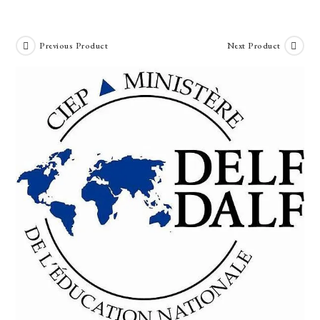
Skip
to
content
Previous Product
Next Product