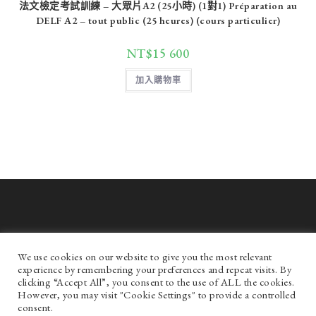
法文檢定考試訓練 – 大眾片A2 (25小時) (1對1) Préparation au
DELF A2 – tout public (25 heures) (cours particulier)
NT$
15 600
加入購物車
We use cookies on our website to give you the most relevant
experience by remembering your preferences and repeat visits. By
clicking “Accept All”, you consent to the use of ALL the cookies.
However, you may visit "Cookie Settings" to provide a controlled
consent.