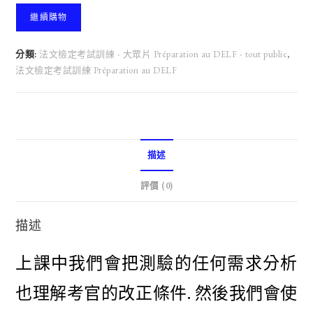
定
繼續購物
考
試
分類:
法文檢定考試訓練 - 大眾片 Préparation au DELF - tout public
,
訓
法文檢定考試訓練 Préparation au DELF
練
-
大
眾
片
描述
B1
(25
評價 (0)
小
時)
描述
(1
對
上課中我們會把測驗的任何需求分析
1)
Préparation
也理解考官的改正條件. 然後我們會使
au