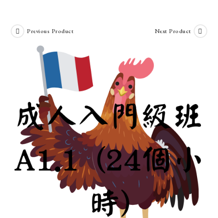
Skip
to
content
Previous Product
Next Product