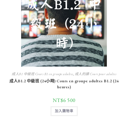
成人B1 中級班 Cours B1 en groupe adultes
,
成人的課 Cours pour adultes
成人B1.2 中級班 (24小時) Cours en groupe adultes B1.2 (24
heures)
NT$
6 500
加入購物車