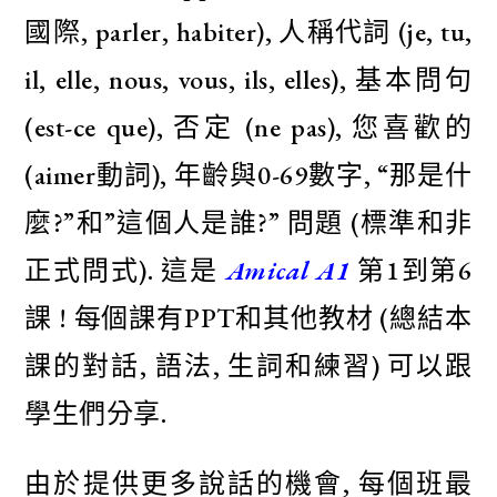
國際, parler, habiter), 人稱代詞 (je, tu,
il, elle, nous, vous, ils, elles), 基本問句
(est-ce que), 否定 (ne pas), 您喜歡的
(aimer動詞), 年齡與0-69數字, “那是什
麼?”和”這個人是誰?” 問題 (標準和非
正式問式). 這是
Amical A1
第1到第6
課 ! 每個課有PPT和其他教材 (總結本
課的對話, 語法, 生詞和練習) 可以跟
學生們分享.
由於提供更多說話的機會, 每個班最