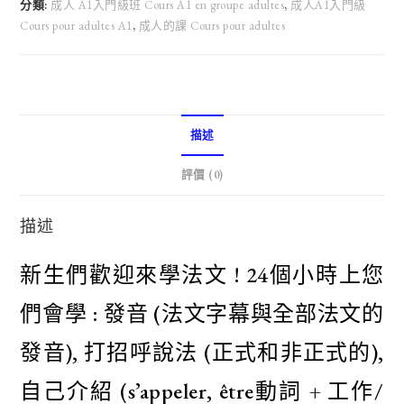
分類:
成人 A1入門級班 Cours A1 en groupe adultes
,
成人A1入門級
A1.1
Cours pour adultes A1
,
成人的課 Cours pour adultes
(24
小
時)
Cours
en
描述
groupe
adultes
評價 (0)
A1.1
(24
描述
heures)
數
新生們歡迎來學法文 ! 24個小時上您
量
們會學 : 發音 (法文字幕與全部法文的
發音), 打招呼說法 (正式和非正式的),
自己介紹 (s’appeler, être動詞 + 工作/