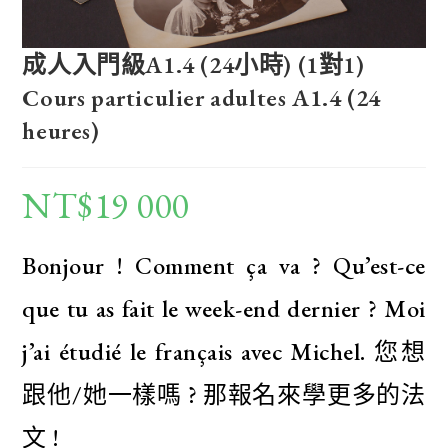
成人入門級A1.4 (24小時) (1對1)
Cours particulier adultes A1.4 (24
heures)
NT$
19 000
Bonjour ! Comment ça va ? Qu’est-ce
que tu as fait le week-end dernier ? Moi
j’ai étudié le français avec Michel. 您想
跟他/她一樣嗎 ? 那報名來學更多的法
文 !