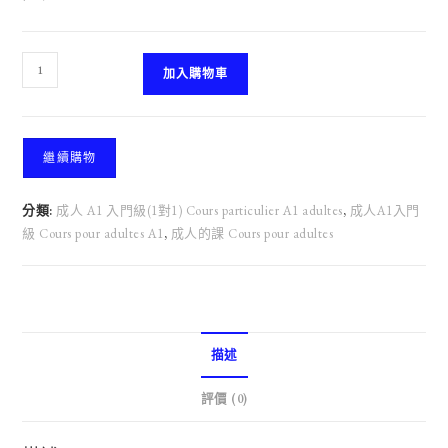
成
加入購物車
人
入
門
繼續購物
級
A1.4
分類:
成人 A1 入門級(1對1) Cours particulier A1 adultes
,
成人A1入門
(24
級 Cours pour adultes A1
,
成人的課 Cours pour adultes
小
時)
(1
對
1)
描述
Cours
particulier
評價 (0)
adultes
A1.4