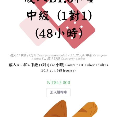
成人B1中級 (1對1) Cours particulier adultes B1
,
成人B1中級 Cours pour
adultes B1
,
成人的課 Cours pour adultes
成人B1.3和4 中級 (1對1) (48小時) Cours particulier adultes
B1.3 et 4 (48 heures)
NT$
43 000
加入購物車