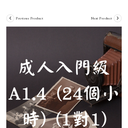
Skip
to
content
Previous Product
Next Product