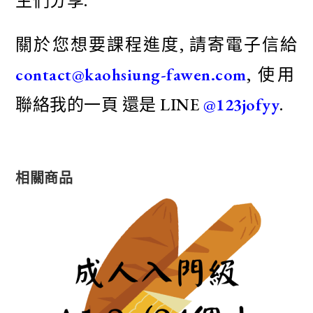
生們分享.
關於您想要課程進度, 請寄電子信給
contact@kaohsiung-fawen.com
, 使用
聯絡我的一頁 還是 LINE
@123jofyy
.
相關商品