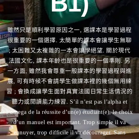
B1)
雖然只是順利學習原因之一, 選課本是學習過程
很重要的一個選擇. 太簡單的課本會讓學生無聊
; 太困難又太複雜的一本會讓學絕望. 關於現代
法國文化, 課本年齡也是很重要的一個準則. 另
一方面, 雖然我會尊重一般課本的學習過程與進
展, 可有時候不會請學生做課本裡的幾個無用練
習 ; 會換成讓學生面對真實法國日常生活情況的
聽力或閱讀能力練習.
S’il n’est pas l’alpha et
l’omega de la réussite d’un(e) étudiant(e), le choix
d’un manuel est important. Trop simple il va
ennuyer, trop difficile il va décourager. Sans