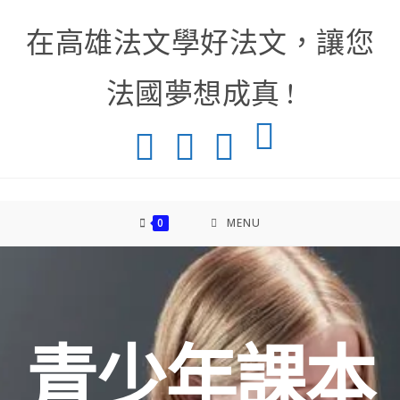
在高雄法文學好法文，讓您
法國夢想成真 !
0
MENU
青少年課本