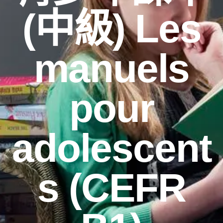
(中級) Les
manuels
pour
adolescent
s (CEFR